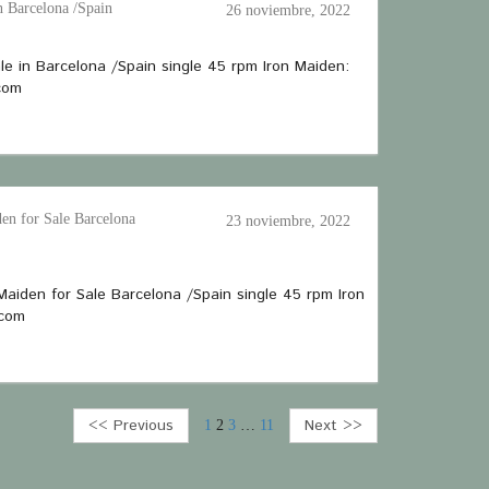
n Barcelona /Spain
26 noviembre, 2022
ale in Barcelona /Spain single 45 rpm Iron Maiden:
com
en for Sale Barcelona
23 noviembre, 2022
Maiden for Sale Barcelona /Spain single 45 rpm Iron
.com
<< Previous
Next >>
1
2
3
…
11